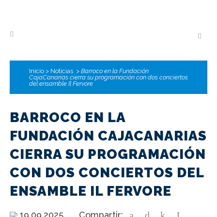
Inicio
>
Noticias
>
Barroco en la Fundación
CajaCanarias cierra su programación con dos conciertos
del ensamble Il Fervore
BARROCO EN LA
FUNDACIÓN CAJACANARIAS
CIERRA SU PROGRAMACIÓN
CON DOS CONCIERTOS DEL
ENSAMBLE IL FERVORE
19.09.2025